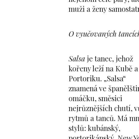
muži a ženy samostat
O vyučovaných tancíc
Salsa
je tanec, jehož
kořeny leží na Kubě a
Portoriku. „Salsa“
znamená ve španělšti
omáčku, směsici
nejrůznějších chutí, v
rytmů a tanců. Má m
stylů: kubánský,
portorikánský, New Y