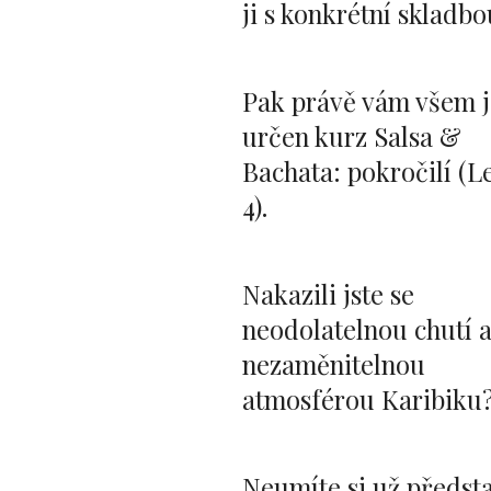
ji s konkrétní skladb
Pak právě vám všem j
určen kurz Salsa &
Bachata: pokročilí (L
4).
Nakazili jste se
neodolatelnou chutí 
nezaměnitelnou
atmosférou Karibiku
Neumíte si už předsta