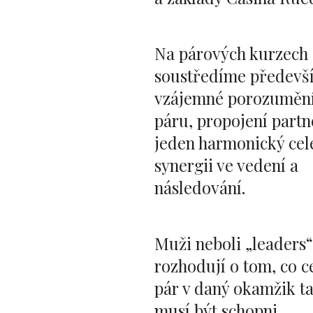
Na párových kurzech 
soustředíme předevš
vzájemné porozumění
páru, propojení partn
jeden harmonický cel
synergii ve vedení a
následování.
Muži neboli „leaders“
rozhodují o tom, co c
pár v daný okamžik ta
musí být schopni