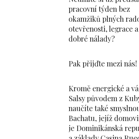
pracovní týden bez
okamžiků plných rado
otevřenosti, legrace a
dobré nálady?
Pak přijďte mezi nás!
Kromě energické a vá
Salsy původem z Kub
naučíte také smyslno
Bachatu, jejíž domov
je Dominikánská repu
a základy Casina Rue