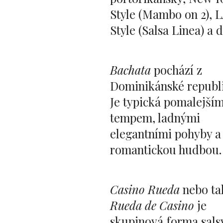
Style (Mambo on 2), 
Style (Salsa Linea) a d
Bachata
pochází z
Dominikánské republi
Je typická pomalejší
tempem, ladnými
elegantními pohyby a
romantickou hudbou.
Casino Rueda
nebo ta
Rueda de Casino
je
skupinová forma sals