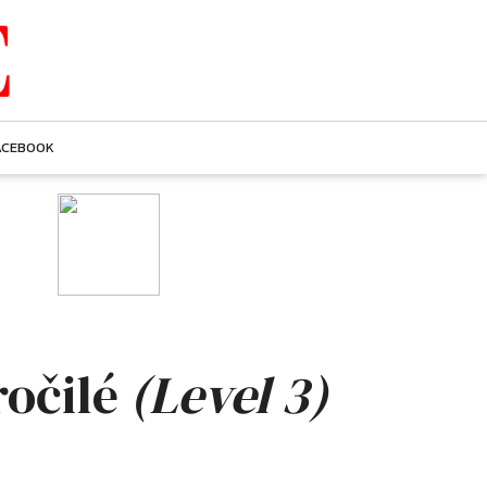
E
ACEBOOK
ročilé
(Level 3)