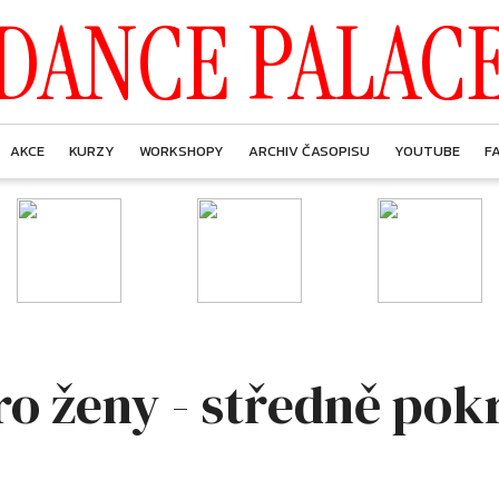
DANCE PALAC
AKCE
KURZY
WORKSHOPY
ARCHIV ČASOPISU
YOUTUBE
F
o ženy - středně pok