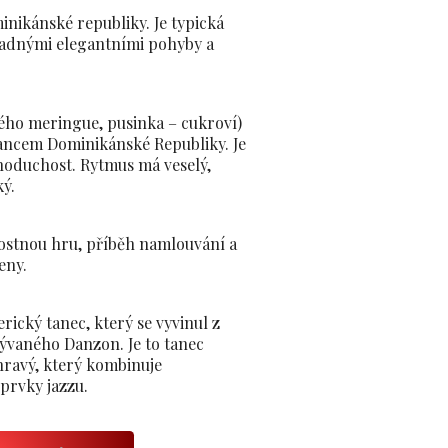
nikánské republiky. Je typická
adnými elegantními pohyby a
ého meringue, pusinka – cukroví)
ancem Dominikánské Republiky. Je
noduchost. Rytmus má veselý,
ý.
ostnou hru, příběh namlouvání a
eny.
ický tanec, který se vyvinul z
́vaného Danzon. Je to tanec
 hravý, který kombinuje
prvky jazzu.