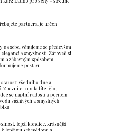
n kurz Latino pro ženy – středně
ebujete partnera, je určen
y na sebe, věnujeme se především
h eleganci a smyslnosti. Zároveň si
ým a zábavným způsobem
 formujeme postavu.
 starostí všedního dne a
 Zpevníte a omladíte tělo,
rdce se naplní radostí a pocitem
ovodu vášnivých a smyslných
biku.
slnost, lepší kondice, krásnější
k lepšímu sebevědomí a