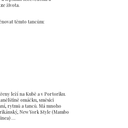
ze života.
ěnovat těmto tancům:
ořeny leží na Kubě a v Portoriku.
anělštině omáčku, směsici
vůní, rytmů a tanců. Má mnoho
orikánský, New York Style (Mambo
Linea) …