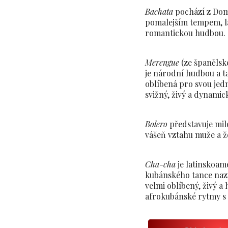
Bachata
pochází z Domi
pomalejším tempem, l
romantickou hudbou.
Merengue
(ze španělsk
je národní hudbou a t
oblíbená pro svou jed
svižný, živý a dynamick
Bolero
představuje mil
vášeň vztahu muže a ž
Cha-cha
je latinskoamer
kubánského tance nazy
velmi oblíbený, živý a
afrokubánské rytmy s 