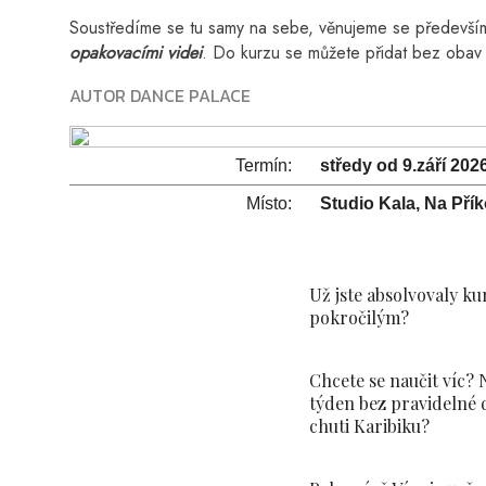
Soustředíme se tu samy na sebe, věnujeme se především la
opakovacími videi
. Do kurzu se můžete přidat bez obav 
AUTOR DANCE PALACE
Termín:
středy od 9.září 202
Místo:
Studio Kala, Na Pří
Už jste absolvovaly ku
pokročilým?
Chcete se naučit víc? 
týden bez pravidelné 
chuti Karibiku?