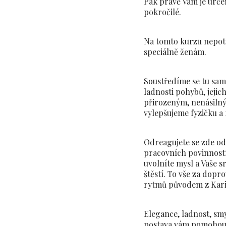
Pak právě Vám je urče
pokročilé.
Na tomto kurzu nepotř
speciálně ženám.
Soustředíme se tu sam
ladnosti pohybů, jejic
přirozeným, nenásiln
vylepšujeme fyzičku a
Odreagujete se zde od
pracovních povinností.
uvolníte mysl a Vaše s
štěstí. To vše za dopr
rytmů původem z Kari
Elegance, ladnost, smy
postava vám pomohou 