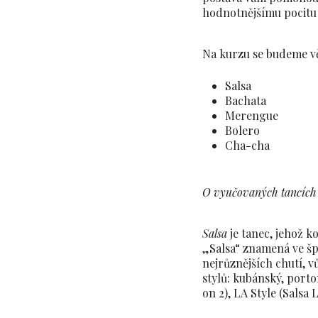
hodnotnějšímu pocitu 
Na kurzu se budeme v
Salsa
Bachata
Merengue
Bolero
Cha-cha
O vyučovaných tancích
Salsa
je tanec, jehož k
„Salsa“ znamená ve šp
nejrůznějších chutí, 
stylů: kubánský, port
on 2), LA Style (Salsa 