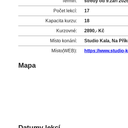
Termín:
středy od 9.září 202
Počet lekcí:
17
Kapacita kurzu:
18
Kurzovné:
2890,- Kč
Místo konání:
Studio Kala, Na Pří
Místo(WEB):
https://www.studio-k
Mapa
Datumy lekcí