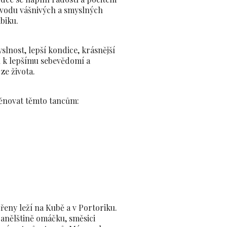
rovodu vášnivých a smyslných
biku.
slnost, lepší kondice, krásnější
k lepšímu sebevědomí a
ze života.
ěnovat těmto tancům:
ořeny leží na Kubě a v Portoriku.
anělštině omáčku, směsici