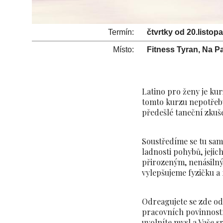
Termín:
čtvrtky od 20.listop
Místo:
Fitness Tyran, Na P
Latino pro ženy je ku
tomto kurzu nepotřebu
předešlé taneční zkuše
Soustředíme se tu sam
ladnosti pohybů, jejic
přirozeným, nenásil
vylepšujeme fyzičku a
Odreagujete se zde od
pracovních povinností.
uvolníte mysl a Vaše s