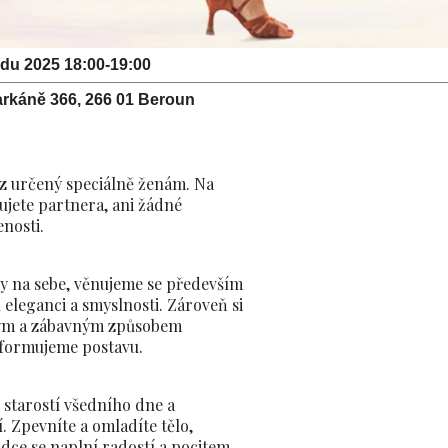
adu 2025 18:00-19:00
arkáně 366, 266 01 Beroun
rz určený speciálně ženám. Na
jete partnera, ani žádné
nosti.
y na sebe, věnujeme se především
h eleganci a smyslnosti. Zároveň si
ným a zábavným způsobem
 formujeme postavu.
 starostí všedního dne a
 Zpevníte a omladíte tělo,
rdce se naplní radostí a pocitem