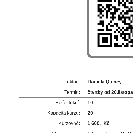
Lektoři:
Daniela Quincy
Termín:
čtvrtky od 20.listop
Počet lekcí:
10
Kapacita kurzu:
20
Kurzovné:
1.600,- Kč