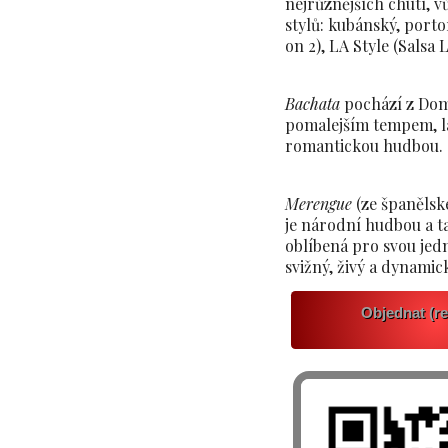
nejrůznějších chutí, 
stylů: kubánský, port
on 2), LA Style (Salsa L
Bachata
pochází z Domi
pomalejším tempem, l
romantickou hudbou.
Merengue
(ze španělsk
je národní hudbou a t
oblíbená pro svou jed
svižný, živý a dynamick
Objednat (re