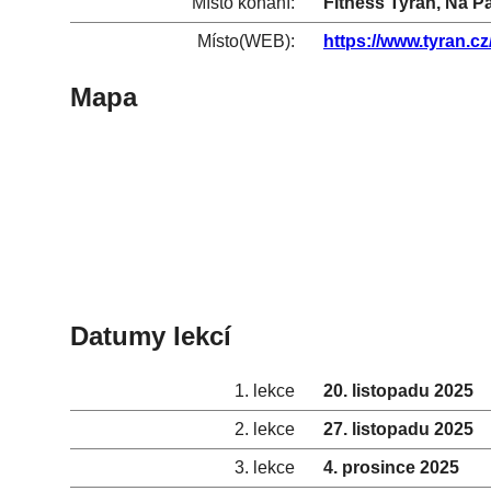
Místo konání:
Fitness Tyran, Na P
Místo(WEB):
https://www.tyran.cz/
Mapa
Datumy lekcí
1. lekce
20. listopadu 2025
2. lekce
27. listopadu 2025
3. lekce
4. prosince 2025