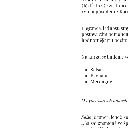
štěstí. To vše za dop
rytmů původem z Kari
Elegance, ladnost, smy
postava vám pomohou 
hodnotnějšímu pocitu 
Na kurzu se budeme v
Salsa
Bachata
Merengue
O vyučovaných tancích
Salsa
je tanec, jehož k
„Salsa“ znamená ve šp