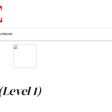
E
ACEBOOK
(Level 1)