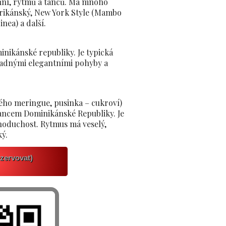
vůní, rytmů a tanců. Má mnoho
orikánský, New York Style (Mambo
inea) a další.
nikánské republiky. Je typická
adnými elegantními pohyby a
ého meringue, pusinka – cukroví)
ancem Dominikánské Republiky. Je
noduchost. Rytmus má veselý,
ý.
zervovat)