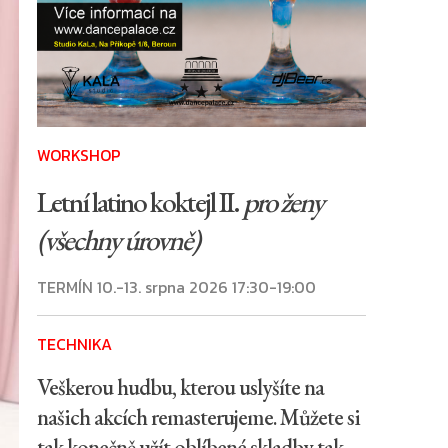
WORKSHOP
Letní latino koktejl II.
pro ženy
(všechny úrovně)
TERMÍN 10.-13. srpna 2026 17:30-19:00
TECHNIKA
Veškerou hudbu, kterou uslyšíte na
našich akcích remasterujeme. Můžete si
tak konečně užít oblíbené skladby tak,