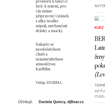
prostoru k tanci či
AUTO
lavic k sezení, pro
vás máme
připravený i stánek
s alko/nealko
nápoji, míchanými
KURZ
drinky a snacky.
BE
Nakažte se
Lati
neodolatelnou
chutí a
ženy
nezaměnitelnou
pokr
atmosférou
Karibiku.
(Leve
Vstup ZDARMA.
TERMÍ
od 11.
17:00
Účinkují:
Daniela Quincy, djBear.cz