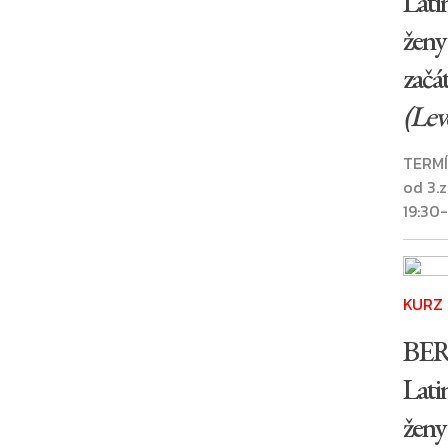
Lati
ženy 
začá
(Leve
TERMÍ
od 3.
19:30
KURZ
BE
Lati
ženy