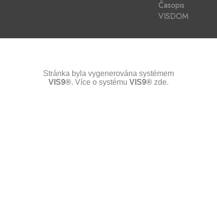
Časopis
VISDOM
Stránka byla vygenerována systémem
VIS9®
. Více o systému
VIS9®
zde.