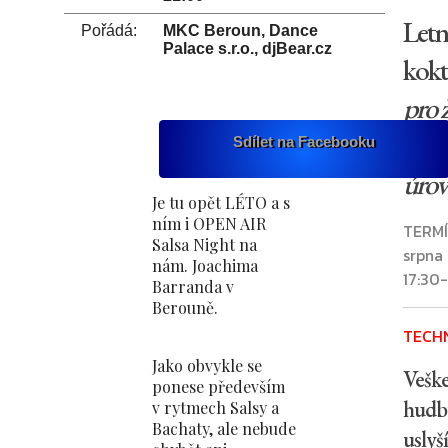
Letn
Pořádá:
MKC Beroun, Dance
Palace s.r.o., djBear.cz
kokte
pro 
(vše
Sdílet na Facebooku
úrov
Je tu opět LÉTO a s
ním i OPEN AIR
TERMÍN
Salsa Night na
srpna
nám. Joachima
17:30
Barranda v
Berouně.
TECH
Jako obvykle se
Vešk
ponese především
hudb
v rytmech Salsy a
Bachaty, ale nebude
uslyš