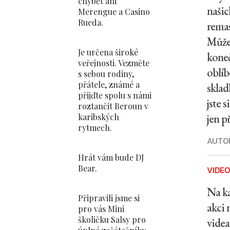
chybět ani
našic
Merengue a Casino
Rueda.
remas
Můžet
Je určena široké
koneč
veřejnosti. Vezměte
oblíb
s sebou rodiny,
přátele, známé a
sklad
přijďte spolu s námi
jste s
roztančit Beroun v
jen př
karibských
rytmech.
AUTO
Hrát vám bude DJ
Bear.
VIDEO
Na ka
Připravili jsme si
akci 
pro vás Mini
školičku Salsy pro
videa