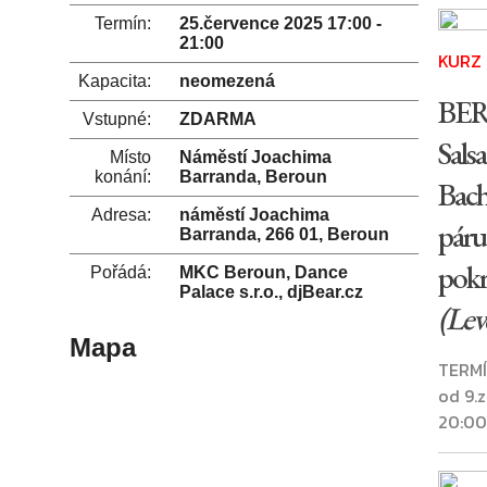
Termín:
25.července 2025 17:00 -
21:00
KURZ
Kapacita:
neomezená
BE
Vstupné:
ZDARMA
Salsa
Místo
Náměstí Joachima
konání:
Barranda, Beroun
Bach
Adresa:
náměstí Joachima
páru
Barranda, 266 01, Beroun
pokr
Pořádá:
MKC Beroun, Dance
Palace s.r.o., djBear.cz
(Leve
Mapa
TERMÍ
od 9.
20:00