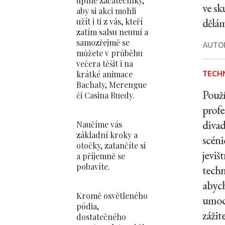
úplné začátečníky,
ve sk
aby si akci mohli
dělá
užít i ti z vás, kteří
zatím salsu neumí a
samozřejmě se
AUTO
můžete v průběhu
večera těšit i na
TECH
krátké animace
Bachaty, Merengue
Použ
či Casina Ruedy.
profe
divad
Naučíme vás
základní kroky a
scéni
otočky, zatančíte si
jevišt
a příjemně se
pobavíte.
techn
abyc
Kromě osvětleného
umocn
pódia,
zážite
dostatečného