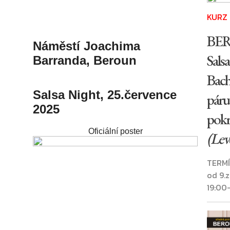
KURZ
BE
Náměstí Joachima
Salsa
Barranda, Beroun
Bach
Salsa Night, 25.července
páru 
2025
pokr
Oficiální poster
(Leve
TERMÍ
od 9.
19:00