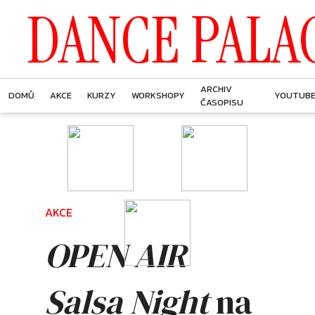
DANCE PALA
ARCHIV
DOMŮ
AKCE
KURZY
WORKSHOPY
YOUTUB
ČASOPISU
AKCE
OPEN AIR
Salsa Night
na